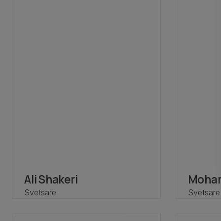
Ali Shakeri
Moham
Svetsare
Svetsare