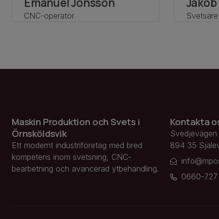
Emanuel Jonsson
Jakob
CNC-operatör
Svetsare
Maskin Produktion och Svets i
Kontakta o
Örnsköldsvik
Svedjevägen
Ett modernt industriföretag med bred
894 35 Själe
kompetens inom svetsning, CNC-
info@mpo
bearbetning och avancerad ytbehandling.
0660-727