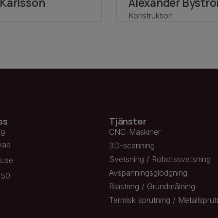
 Karlsson
Alexander Bystr
Konstruktion
ss
Tjänster
CNC-Maskiner
 9
vad
3D-scanning
Svetsning / Robotssvetsning
s.se
Avspännings­­glödgning
 50
Blästring / Grundmålning
Termisk sprutning / Metall­sprut