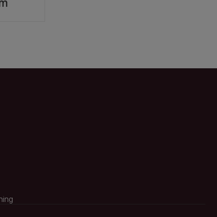
öm
ning