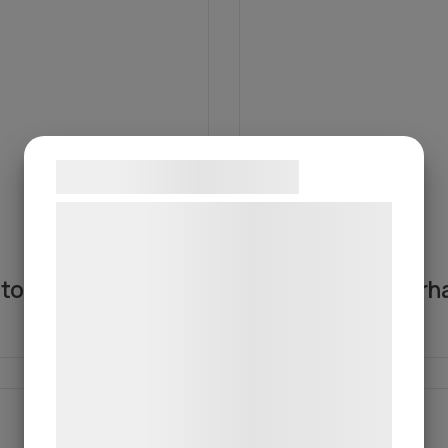
Samtykke til cookies
Vi og vores samarbejdspartnere bruger
teknologier, herunder cookies, til at
indsamle oplysninger om dig til forskellige
ttosson
Mohammad Farha
formål, herunder: Tilpasning af annoncering,
Svetsare
bedre brugeroplevelse, funktionalitet,
statistik og marketing. Disse oplysninger
kan blive delt med annoncerings- og
analysepartnere, som kan kombinere dem
med data, du tidligere har givet dem eller